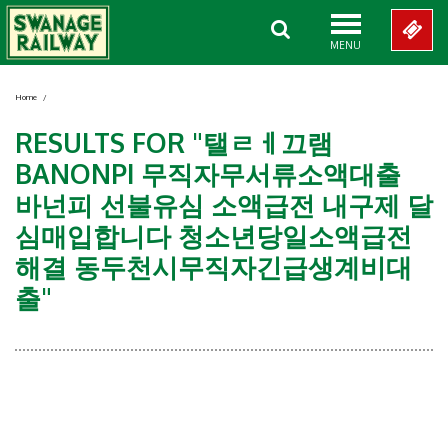
MENU
Home
/
RESULTS FOR "탤ㄹㅔ끄램
BANONPI 무직자무서류소액대출
바넌피 선불유심 소액급전 내구제 달
심매입합니다 청소년당일소액급전
해결 동두천시무직자긴급생계비대
출"
Showing 0-0 of 0 Items